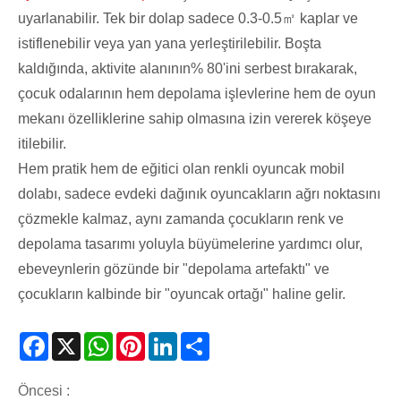
uyarlanabilir. Tek bir dolap sadece 0.3-0.5㎡ kaplar ve
istiflenebilir veya yan yana yerleştirilebilir. Boşta
kaldığında, aktivite alanının% 80'ini serbest bırakarak,
çocuk odalarının hem depolama işlevlerine hem de oyun
mekanı özelliklerine sahip olmasına izin vererek köşeye
itilebilir.
Hem pratik hem de eğitici olan renkli oyuncak mobil
dolabı, sadece evdeki dağınık oyuncakların ağrı noktasını
çözmekle kalmaz, aynı zamanda çocukların renk ve
depolama tasarımı yoluyla büyümelerine yardımcı olur,
ebeveynlerin gözünde bir "depolama artefaktı" ve
çocukların kalbinde bir "oyuncak ortağı" haline gelir.
Facebook
X
WhatsApp
Pinterest
LinkedIn
Share
Öncesi :