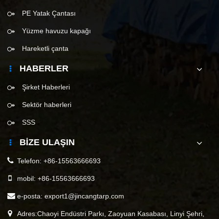
PE Yatak Çantası
Yüzme havuzu kapağı
Hareketli çanta
HABERLER
Şirket Haberleri
Sektör haberleri
SSS
BIZE ULAŞIN
Telefon:
+86-15563666693
mobil:
+86-15563666693
e-posta:
export1@jincangtarp.com
Adres:Chaoyi Endüstri Parkı, Zaoyuan Kasabası, Linyi Şehri,