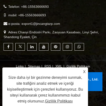
Telefon:
+86-15563666693
mobil:
+86-15563666693
e-posta:
export1@jincangtarp.com
Adres:Chaoyi Endüstri Parkı, Zaoyuan Kasabası, Linyi Şehri,
Shandong Eyaleti, Çin
Links
|
Sitemap
|
RSS
|
XML
|
Gizlilik Politikası
X
Size daha iyi bir gezinme deneyimi sunmak,
Telif Hakkı © 2025 Linyi Jincang Plastik Ürünler Co., Ltd.
site trafiğini analiz etmek ve içeriği
Tüm Hakları Saklıdır.
kişiselleştirmek için çerezleri kullanıyoruz. Bu
siteyi kullanarak çerez kullanımımızı kabul
etmiş olursunuz.
Gizlilik Politikası