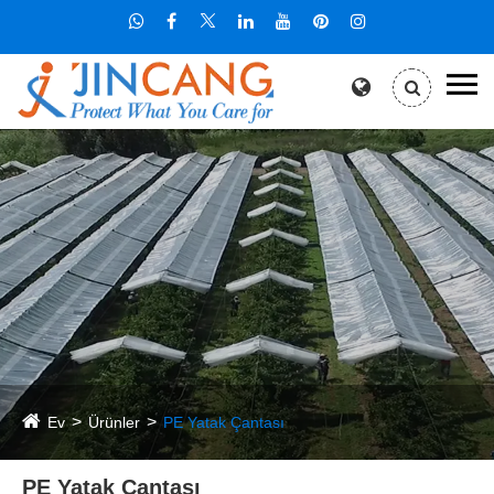
Ev
Ürünler
PE Yatak Çantası
PE Yatak Çantası