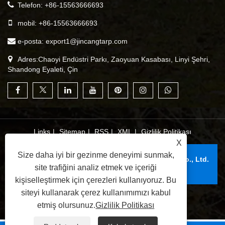
Telefon:
+86-15563666693
mobil:
+86-15563666693
e-posta:
export1@jincangtarp.com
Adres:Chaoyi Endüstri Parkı, Zaoyuan Kasabası, Linyi Şehri,
Shandong Eyaleti, Çin
Links
|
Sitemap
|
RSS
|
XML
|
Gizlilik Politikası
X
Size daha iyi bir gezinme deneyimi sunmak,
Telif Hakkı © 2025 Linyi Jincang Plastik Ürünler Co., Ltd.
site trafiğini analiz etmek ve içeriği
Tüm Hakları Saklıdır.
kişiselleştirmek için çerezleri kullanıyoruz. Bu
siteyi kullanarak çerez kullanımımızı kabul
etmiş olursunuz.
Gizlilik Politikası