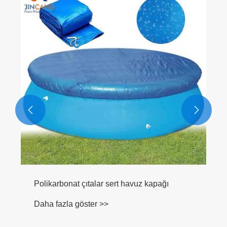
Jeotekstil çim bariyer siyah ot bariyer kumaş
mat
Daha fazla göster >>

