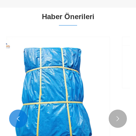
Haber Önerileri
Mavi 150GSM PE Branda Şiddetli Yağmura
Dayanabilir mi?
Daha fazla göster >>

